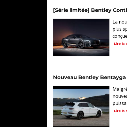
[Série limitée] Bentley Con
La nou
plus s
conçue
Lire la 
Nouveau Bentley Bentayga S
Malgré 
nouvea
puissan
Lire la 