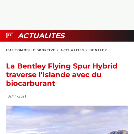
COLLECTORS
PHOTOS
COMPARATIFS
VIDÉOS
DOSSIERS PRATIQUES
BOUTIQUE
ACTUALITES
24H DU MANS
L'AUTOMOBILE SPORTIVE
>
ACTUALITES
>
BENTLEY
CIRCUIT
La Bentley Flying Spur Hybrid
traverse l'Islande avec du
biocarburant
02/11/2021