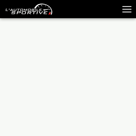
TOUTES LES SPORTIVES
ESSAIS
GUIDES OCCASION
PASSION AUTO
YOUNGTIMERS
REPORTAGES
ANCIENNES
TECHNIQUE