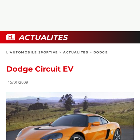
COLLECTORS
PHOTOS
COMPARATIFS
VIDÉOS
DOSSIERS PRATIQUES
BOUTIQUE
ACTUALITES
24H DU MANS
L'AUTOMOBILE SPORTIVE
>
ACTUALITES
>
DODGE
CIRCUIT
Dodge Circuit EV
15/01/2009