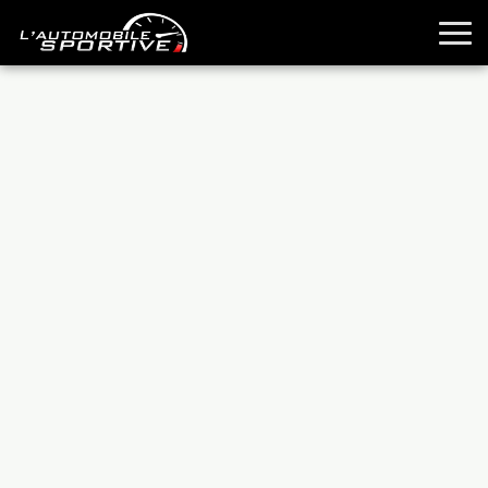
TOUTES LES SPORTIVES
ESSAIS
GUIDES OCCASION
PASSION AUTO
YOUNGTIMERS
REPORTAGES
ANCIENNES
TECHNIQUE