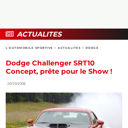
COLLECTORS
PHOTOS
COMPARATIFS
VIDÉOS
DOSSIERS PRATIQUES
BOUTIQUE
ACTUALITES
24H DU MANS
L'AUTOMOBILE SPORTIVE
>
ACTUALITES
>
DODGE
CIRCUIT
Dodge Challenger SRT10
Concept, prête pour le Show !
20/10/2008