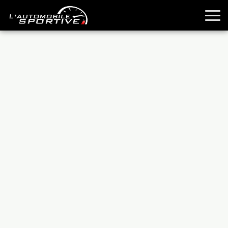
TOUTES LES SPORTIVES
ESSAIS
GUIDES OCCASION
PASSION AUTO
YOUNGTIMERS
REPORTAGES
ANCIENNES
TECHNIQUE