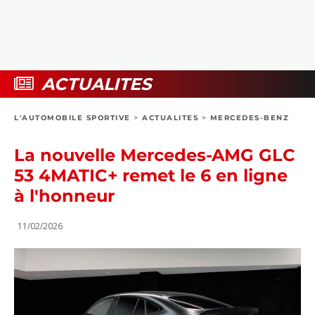
COLLECTORS
PHOTOS
COMPARATIFS
VIDÉOS
DOSSIERS PRATIQUES
BOUTIQUE
ACTUALITES
24H DU MANS
L'AUTOMOBILE SPORTIVE
>
ACTUALITES
>
MERCEDES-BENZ
CIRCUIT
La nouvelle Mercedes-AMG GLC
53 4MATIC+ remet le 6 en ligne
à l'honneur
11/02/2026