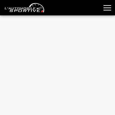
TOUTES LES SPORTIVES
ESSAIS
GUIDES OCCASION
PASSION AUTO
YOUNGTIMERS
REPORTAGES
ANCIENNES
TECHNIQUE