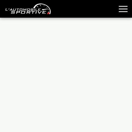
TOUTES LES SPORTIVES
ESSAIS
GUIDES OCCASION
PASSION AUTO
YOUNGTIMERS
REPORTAGES
ANCIENNES
TECHNIQUE