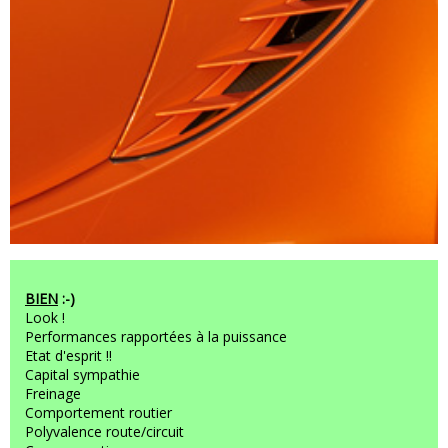
BIEN
:-)
Look !
Performances rapportées à la puissance
Etat d'esprit !!
Capital sympathie
Freinage
Comportement routier
Polyvalence route/circuit