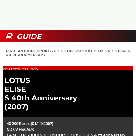
COLLECTORS
PHOTOS
COMPARATIFS
VIDÉOS
DOSSIERS PRATIQUES
BOUTIQUE
GUIDE
24H DU MANS
L'AUTOMOBILE SPORTIVE
>
GUIDE D'ACHAT
>
LOTUS
>
ELISE S
40TH ANNIVERSARY
CIRCUIT
COLLECTOR (25-11-2007)
LOTUS
ELISE
S 40th Anniversary
(2007)
40 200 Euros (01/11/2007)
ND CV FISCAUX
CARACTERISTIQUES TECHNIQUES LOTUS ELISE S 40th Anniversary