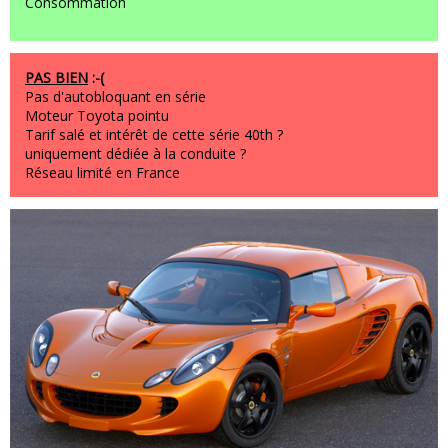
Consommation
PAS BIEN
:-(
Pas d'autobloquant en série
Moteur Toyota pointu
Tarif salé et intérêt de cette série 40th ?
uniquement dédiée à la conduite ?
Réseau limité en France