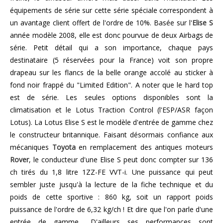
équipements de série sur cette série spéciale correspondent à
un avantage client offert de l'ordre de 10%. Basée sur l'
Elise S
année modèle 2008, elle est donc pourvue de deux Airbags de
série. Petit détail qui a son importance, chaque pays
destinataire (5 réservées pour la France) voit son propre
drapeau sur les flancs de la belle orange accolé au sticker à
fond noir frappé du "Limited Edition". A noter que le hard top
est de série. Les seules options disponibles sont la
climatisation et le Lotus Traction Control (l'ESP/ASR façon
Lotus).
La Lotus Elise S est le modèle d'entrée de gamme chez
le constructeur britannique. Faisant désormais confiance aux
mécaniques
Toyota
en remplacement des antiques moteurs
Rover
, le conducteur d'une Elise S peut donc compter sur 136
ch tirés du 1,8 litre 1ZZ-FE VVT-i. Une puissance qui peut
sembler juste jusqu'
à la lecture de la fiche technique et du
poids de cette sportive : 860 kg, soit un rapport poids
puissance de l'ordre de 6,32 kg/ch ! Et dire que l'on parle d'une
entrée de gamme... D'ailleurs ses performances sont