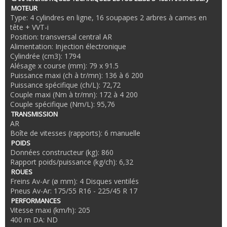
MOTEUR
Type: 4 cylindres en ligne, 16 soupapes 2 arbres à cames en
tête + VVT-i
Position: transversal central AR
Alimentation: Injection électronique
Cylindrée (cm3): 1794
Alésage x course (mm): 79 x 91.5
Puissance maxi (ch à tr/mn): 136 à 6 200
Puissance spécifique (ch/L): 72,72
Couple maxi (Nm à tr/mn): 172 à 4 200
Couple spécifique (Nm/L): 95,76
TRANSMISSION
AR
Boîte de vitesses (rapports): 6 manuelle
POIDS
Données constructeur (kg): 860
Rapport poids/puissance (kg/ch): 6,32
ROUES
Freins Av-Ar (ø mm): 4 Disques ventilés
Pneus Av-Ar: 175/55 R16 - 225/45 R 17
PERFORMANCES
Vitesse maxi (km/h): 205
400 m DA: ND