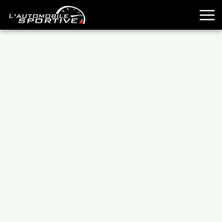
TOUTES LES SPORTIVES
ESSAIS
GUIDES OCCASION
PASSION AUTO
YOUNGTIMERS
REPORTAGES
ANCIENNES
TECHNIQUE