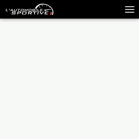
TOUTES LES SPORTIVES
ESSAIS
GUIDES OCCASION
PASSION AUTO
YOUNGTIMERS
REPORTAGES
ANCIENNES
TECHNIQUE