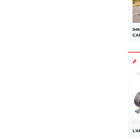
IMM
CA
L'