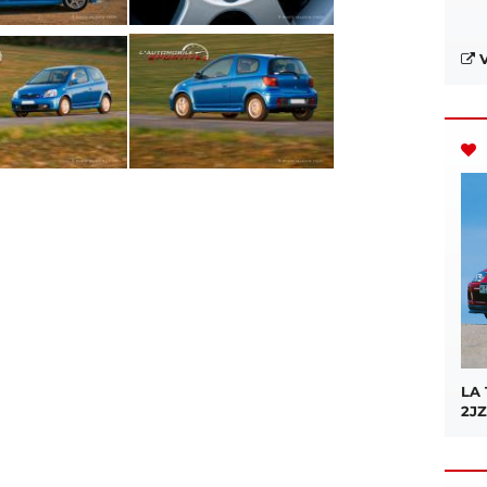
V
LA
2JZ