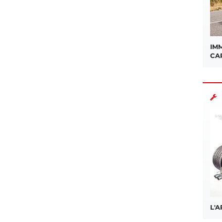
IMM
CA
L'