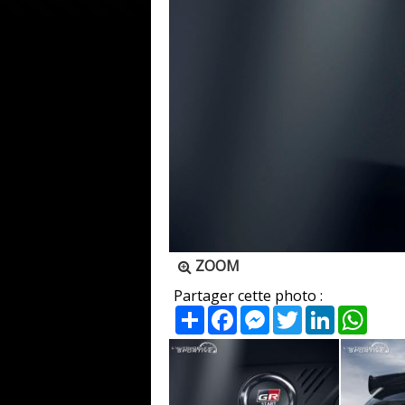
ZOOM
Partager cette photo :
Partager
Facebook
Messenger
Twitter
LinkedIn
What