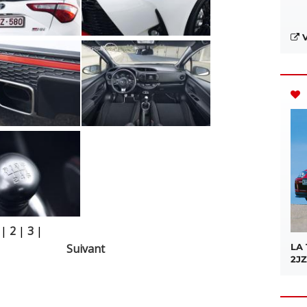
V
|
2
|
3
|
Suivant
LA
2JZ