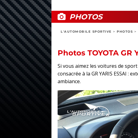
PHOTOS
L'AUTOMOBILE SPORTIVE
>
PHOTOS
>
Photos TOYOTA GR Y
Si vous aimez les voitures de spo
consacrée à la GR YARIS ESSAI : exté
ambiance.