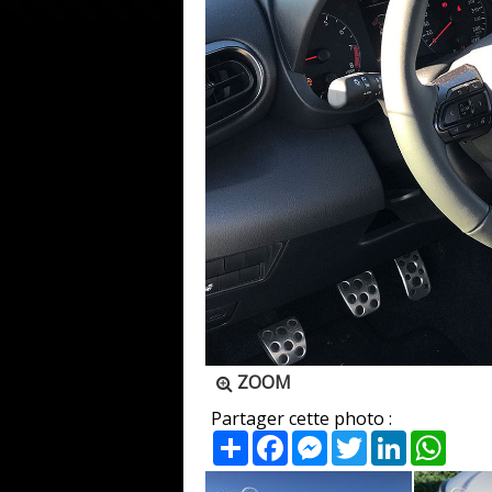
ZOOM
Partager cette photo :
Partager
Facebook
Messenger
Twitter
LinkedIn
What