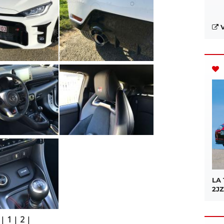
V
LA
2JZ
|
1
|
2
|