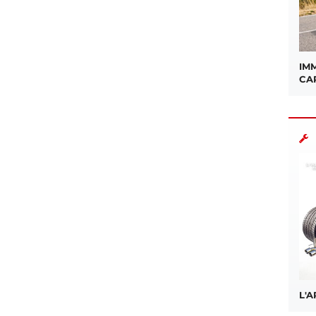
IMM
CA
L'