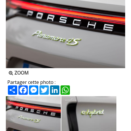
ZOOM
Partager cette photo :
Partager
Facebook
Messenger
Twitter
LinkedIn
WhatsApp