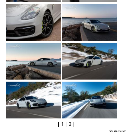
|
1
|
2
|
Suivant