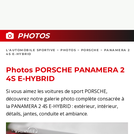
COLLECTORS
PHOTOS
COMPARATIFS
VIDÉOS
DOSSIERS PRATIQUES
BOUTIQUE
PHOTOS
24H DU MANS
L'AUTOMOBILE SPORTIVE
>
PHOTOS
>
PORSCHE
>
PANAMERA 2
4S E-HYBRID
CIRCUIT
Photos PORSCHE PANAMERA 2
4S E-HYBRID
Si vous aimez les voitures de sport PORSCHE,
découvrez notre galerie photo complète consacrée à
la PANAMERA 2 4S E-HYBRID : extérieur, intérieur,
détails, jantes, conduite et ambiance.