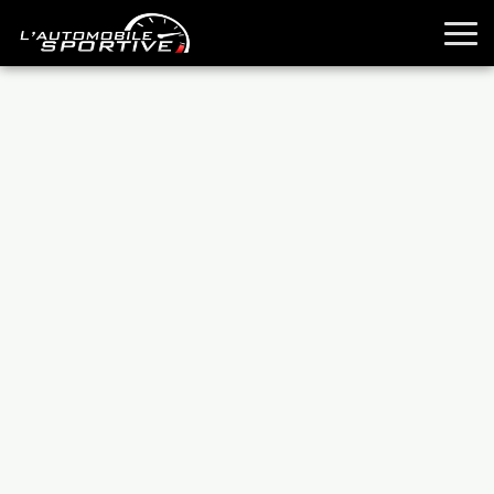
TOUTES LES SPORTIVES
ESSAIS
GUIDES OCCASION
PASSION AUTO
YOUNGTIMERS
REPORTAGES
ANCIENNES
TECHNIQUE