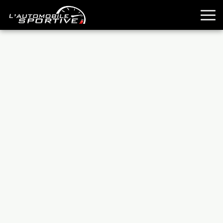
TOUTES LES SPORTIVES
ESSAIS
GUIDES OCCASION
PASSION AUTO
YOUNGTIMERS
REPORTAGES
ANCIENNES
TECHNIQUE