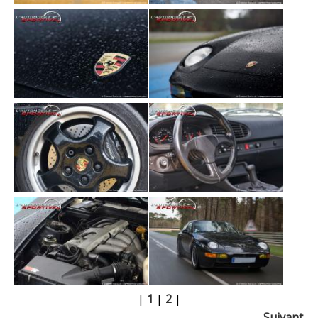
|
1
|
2
|
Suivant