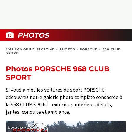
COLLECTORS
PHOTOS
COMPARATIFS
VIDÉOS
DOSSIERS PRATIQUES
BOUTIQUE
PHOTOS
24H DU MANS
L'AUTOMOBILE SPORTIVE
>
PHOTOS
>
PORSCHE
>
968 CLUB
SPORT
CIRCUIT
Photos PORSCHE 968 CLUB
SPORT
Si vous aimez les voitures de sport PORSCHE,
découvrez notre galerie photo complète consacrée à
la 968 CLUB SPORT : extérieur, intérieur, détails,
jantes, conduite et ambiance.