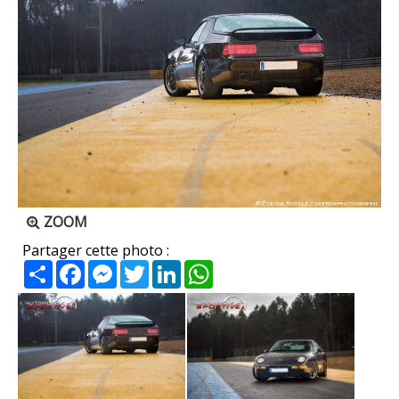
ZOOM
Partager cette photo :
Partager
Facebook
Messenger
Twitter
LinkedIn
WhatsApp