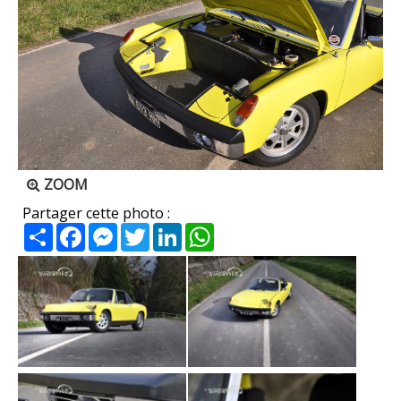
ZOOM
Partager cette photo :
Partager
Facebook
Messenger
Twitter
LinkedIn
WhatsApp