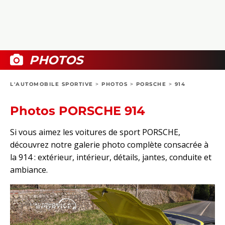
COLLECTORS
PHOTOS
COMPARATIFS
VIDÉOS
DOSSIERS PRATIQUES
BOUTIQUE
PHOTOS
24H DU MANS
L'AUTOMOBILE SPORTIVE
>
PHOTOS
>
PORSCHE
>
914
CIRCUIT
Photos PORSCHE 914
Si vous aimez les voitures de sport PORSCHE,
découvrez notre galerie photo complète consacrée à
la 914 : extérieur, intérieur, détails, jantes, conduite et
ambiance.