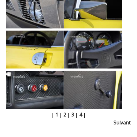
|
1
|
2
|
3
|
4
|
Suivant