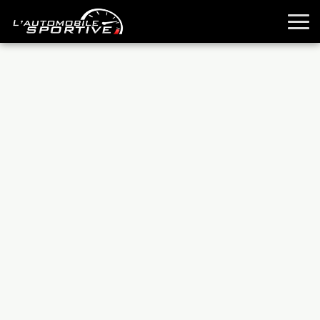
TOUTES LES SPORTIVES
ESSAIS
GUIDES OCCASION
PASSION AUTO
YOUNGTIMERS
REPORTAGES
ANCIENNES
TECHNIQUE