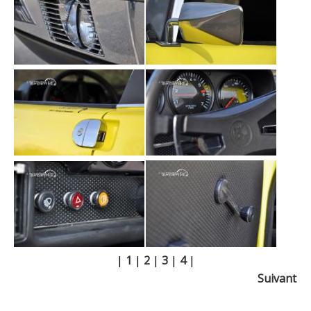
|
1
|
2
|
3
|
4
|
Suivant