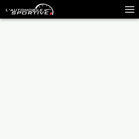
TOUTES LES SPORTIVES
ESSAIS
GUIDES OCCASION
PASSION AUTO
YOUNGTIMERS
REPORTAGES
ANCIENNES
TECHNIQUE