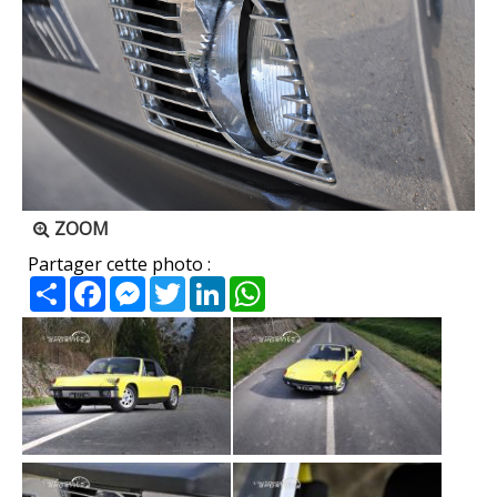
ZOOM
Partager cette photo :
Partager
Facebook
Messenger
Twitter
LinkedIn
WhatsApp