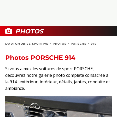
COLLECTORS
PHOTOS
COMPARATIFS
VIDÉOS
DOSSIERS PRATIQUES
BOUTIQUE
PHOTOS
24H DU MANS
L'AUTOMOBILE SPORTIVE
>
PHOTOS
>
PORSCHE
>
914
CIRCUIT
Photos PORSCHE 914
Si vous aimez les voitures de sport PORSCHE,
découvrez notre galerie photo complète consacrée à
la 914 : extérieur, intérieur, détails, jantes, conduite et
ambiance.