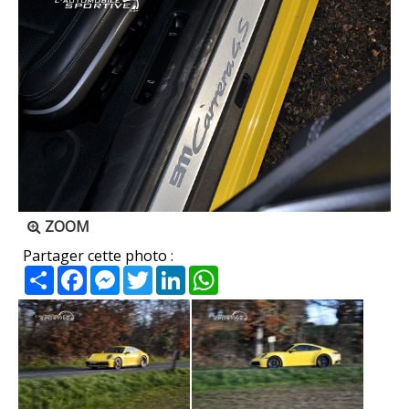
ZOOM
Partager cette photo :
Partager
Facebook
Messenger
Twitter
LinkedIn
WhatsApp