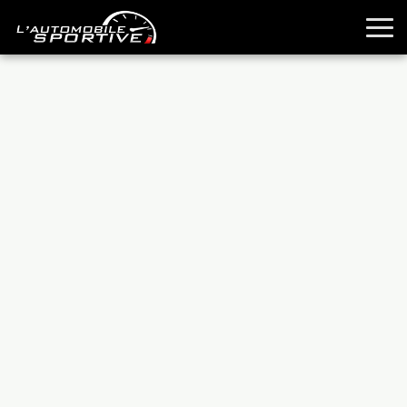
TOUTES LES SPORTIVES
ESSAIS
GUIDES OCCASION
PASSION AUTO
YOUNGTIMERS
REPORTAGES
ANCIENNES
TECHNIQUE