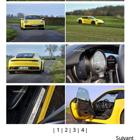
|
1
|
2
|
3
|
4
|
Suivant