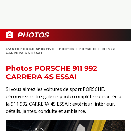
COLLECTORS
PHOTOS
COMPARATIFS
VIDÉOS
DOSSIERS PRATIQUES
BOUTIQUE
PHOTOS
24H DU MANS
L'AUTOMOBILE SPORTIVE
>
PHOTOS
>
PORSCHE
>
911 992
CARRERA 4S ESSAI
CIRCUIT
Photos PORSCHE 911 992
CARRERA 4S ESSAI
Si vous aimez les voitures de sport PORSCHE,
découvrez notre galerie photo complète consacrée à
la 911 992 CARRERA 4S ESSAI : extérieur, intérieur,
détails, jantes, conduite et ambiance.