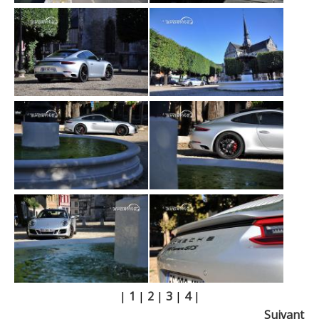
|
1
|
2
|
3
|
4
|
Suivant