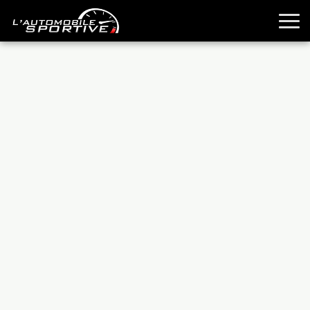
TOUTES LES SPORTIVES
ESSAIS
GUIDES OCCASION
PASSION AUTO
YOUNGTIMERS
REPORTAGES
ANCIENNES
TECHNIQUE