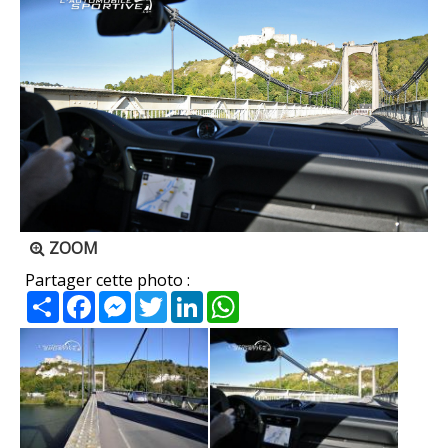
ZOOM
Partager cette photo :
Partager
Facebook
Messenger
Twitter
LinkedIn
WhatsApp