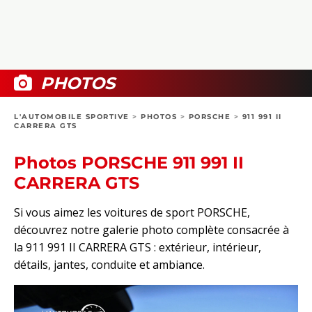
COLLECTORS
PHOTOS
COMPARATIFS
VIDÉOS
DOSSIERS PRATIQUES
BOUTIQUE
PHOTOS
24H DU MANS
L'AUTOMOBILE SPORTIVE
>
PHOTOS
>
PORSCHE
>
911 991 II
CARRERA GTS
CIRCUIT
Photos PORSCHE 911 991 II
CARRERA GTS
Si vous aimez les voitures de sport PORSCHE,
découvrez notre galerie photo complète consacrée à
la 911 991 II CARRERA GTS : extérieur, intérieur,
détails, jantes, conduite et ambiance.