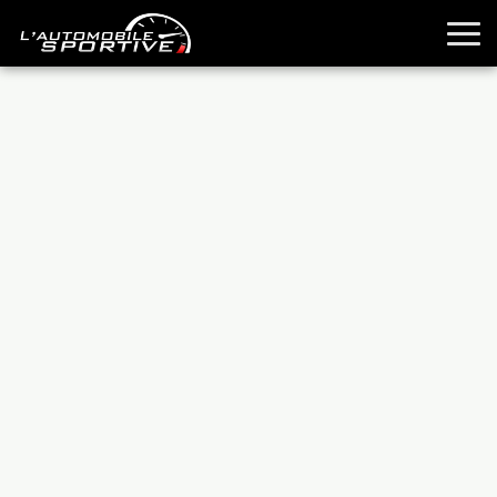
TOUTES LES SPORTIVES
ESSAIS
GUIDES OCCASION
PASSION AUTO
YOUNGTIMERS
REPORTAGES
ANCIENNES
TECHNIQUE