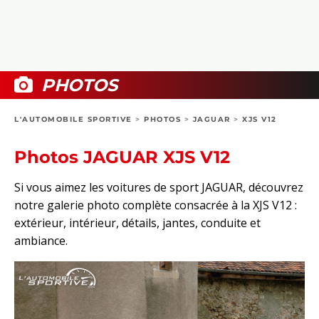
COLLECTORS
PHOTOS
COMPARATIFS
VIDÉOS
DOSSIERS PRATIQUES
BOUTIQUE
PHOTOS
24H DU MANS
L'AUTOMOBILE SPORTIVE
>
PHOTOS
>
JAGUAR
>
XJS V12
CIRCUIT
Photos JAGUAR XJS V12
Si vous aimez les voitures de sport JAGUAR, découvrez
notre galerie photo complète consacrée à la XJS V12 :
extérieur, intérieur, détails, jantes, conduite et
ambiance.