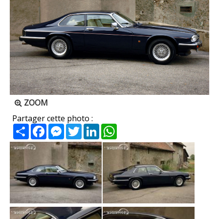
ZOOM
Partager cette photo :
Partager
Facebook
Messenger
Twitter
LinkedIn
WhatsApp