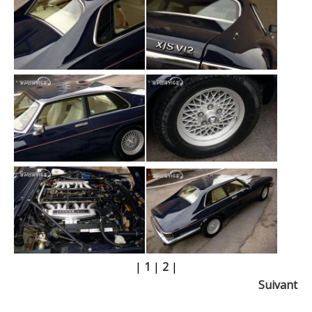
|
1
|
2
|
Suivant