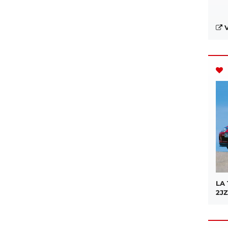
V
LA
2JZ