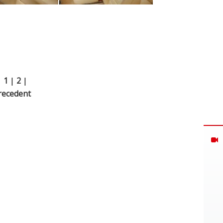
|
1
|
2
|
recedent