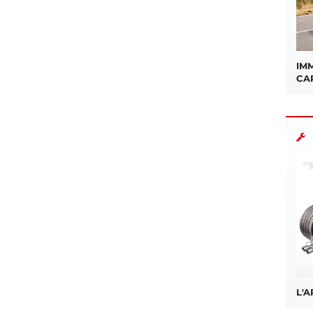
IMM
CA
L'