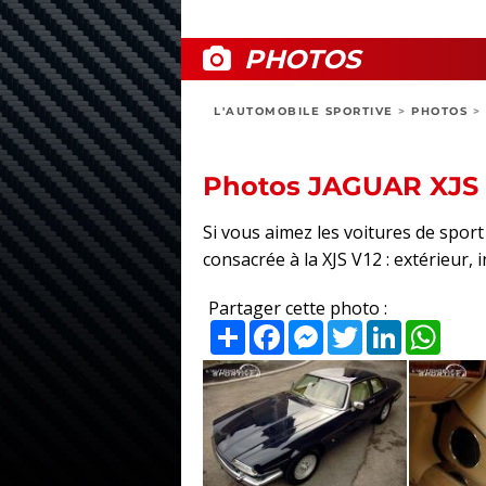
PHOTOS
L'AUTOMOBILE SPORTIVE
>
PHOTOS
>
Photos JAGUAR XJS 
Si vous aimez les voitures de spo
consacrée à la XJS V12 : extérieur, 
Partager cette photo :
Partager
Facebook
Messenger
Twitter
LinkedIn
What