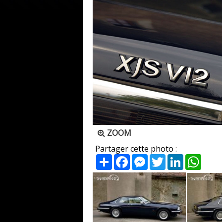
ZOOM
Partager cette photo :
Partager
Facebook
Messenger
Twitter
LinkedIn
What