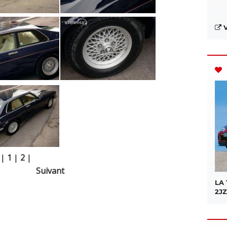
V
|
1
|
2
|
Suivant
LA
2JZ