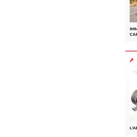
IMM
CA
L'