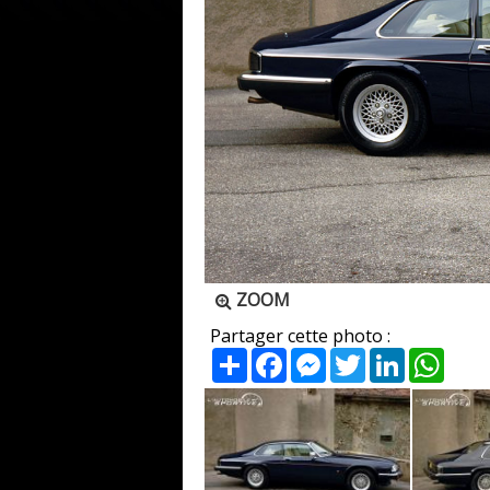
ZOOM
Partager cette photo :
Partager
Facebook
Messenger
Twitter
LinkedIn
What