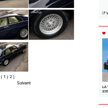
V
|
1
|
2
|
Suivant
LA
2JZ