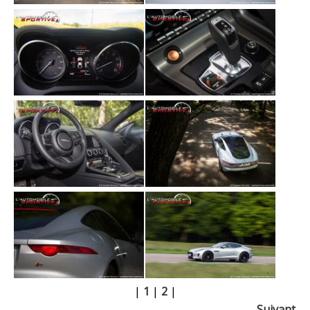
|
1
|
2
|
Suivant