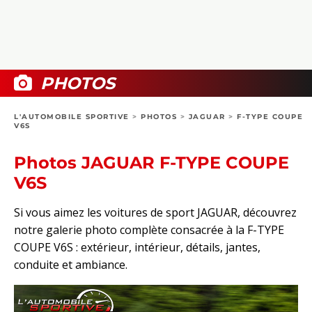
COLLECTORS
PHOTOS
COMPARATIFS
VIDÉOS
DOSSIERS PRATIQUES
BOUTIQUE
PHOTOS
24H DU MANS
L'AUTOMOBILE SPORTIVE
>
PHOTOS
>
JAGUAR
>
F-TYPE COUPE
V6S
CIRCUIT
Photos JAGUAR F-TYPE COUPE
V6S
Si vous aimez les voitures de sport JAGUAR, découvrez
notre galerie photo complète consacrée à la F-TYPE
COUPE V6S : extérieur, intérieur, détails, jantes,
conduite et ambiance.