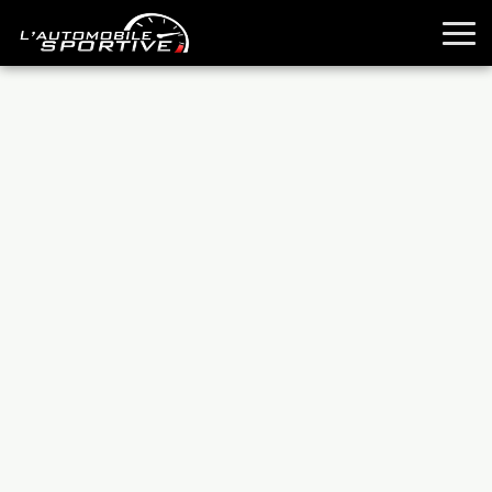
TOUTES LES SPORTIVES
ESSAIS
GUIDES OCCASION
PASSION AUTO
YOUNGTIMERS
REPORTAGES
ANCIENNES
TECHNIQUE