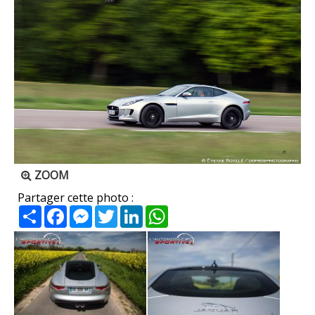
ZOOM
Partager cette photo :
Partager
Facebook
Messenger
Twitter
LinkedIn
WhatsApp