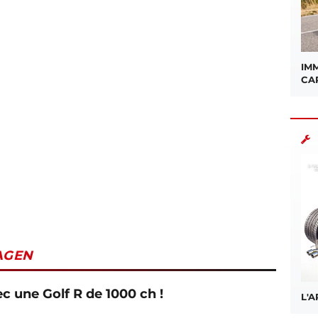
IMM
CA
AGEN
 une Golf R de 1000 ch !
L'