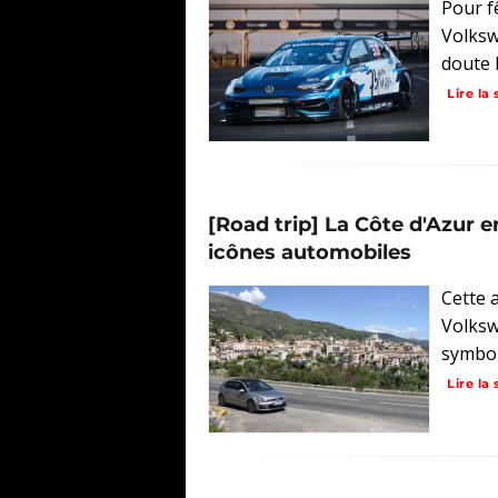
Pour f
Volksw
doute l
Lire la 
[Road trip] La Côte d'Azur e
icônes automobiles
Cette 
Volksw
symbol
Lire la 