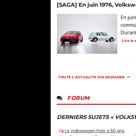
[SAGA] En juin 1976, Volkswa
En jui
comman
Durant 
Lire la 
TOUTE L'ACTUALITE VOLKSWAGEN
FORUM
DERNIERS SUJETS « VOLKS