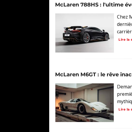
McLaren 788HS : l'ultime év
Chez M
derniè
carrièr
Lire la 
McLaren M6GT : le rêve ina
Demand
premiè
mythiq
Lire la 