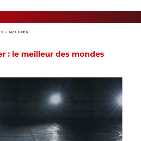
ES
>
MCLAREN
r : le meilleur des mondes