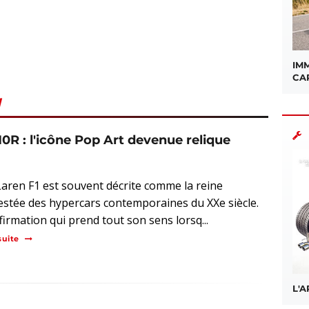
IMM
CA
N
0R : l'icône Pop Art devenue relique
aren F1 est souvent décrite comme la reine
estée des hypercars contemporaines du XXe siècle.
firmation qui prend tout son sens lorsq...
suite
L'