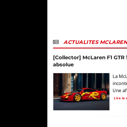
ACTUALITES MCLARE
[Collector] McLaren F1 GTR 1
absolue
La McL
incont
Une af
Lire la 