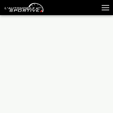
TOUTES LES SPORTIVES
ESSAIS
GUIDES OCCASION
PASSION AUTO
YOUNGTIMERS
REPORTAGES
ANCIENNES
TECHNIQUE