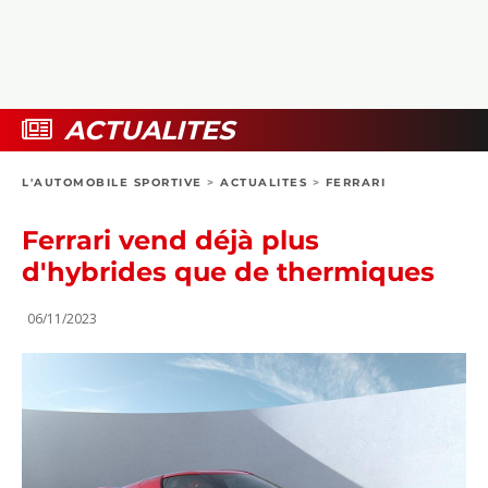
COLLECTORS
PHOTOS
COMPARATIFS
VIDÉOS
DOSSIERS PRATIQUES
BOUTIQUE
ACTUALITES
24H DU MANS
L'AUTOMOBILE SPORTIVE
>
ACTUALITES
>
FERRARI
CIRCUIT
Ferrari vend déjà plus
d'hybrides que de thermiques
06/11/2023