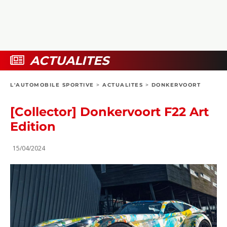
COLLECTORS
PHOTOS
COMPARATIFS
VIDÉOS
DOSSIERS PRATIQUES
BOUTIQUE
ACTUALITES
24H DU MANS
L'AUTOMOBILE SPORTIVE
>
ACTUALITES
>
DONKERVOORT
CIRCUIT
[Collector] Donkervoort F22 Art
Edition
15/04/2024