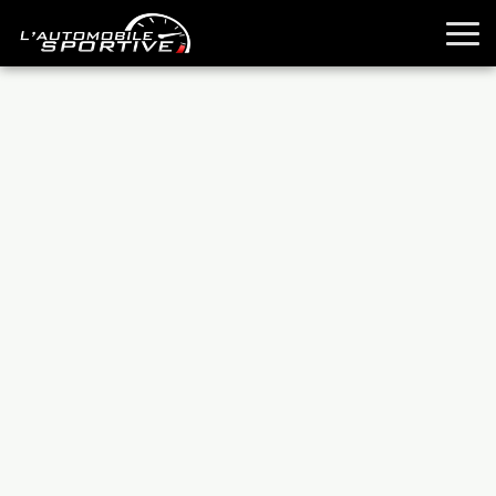
TOUTES LES SPORTIVES
ESSAIS
GUIDES OCCASION
PASSION AUTO
YOUNGTIMERS
REPORTAGES
ANCIENNES
TECHNIQUE