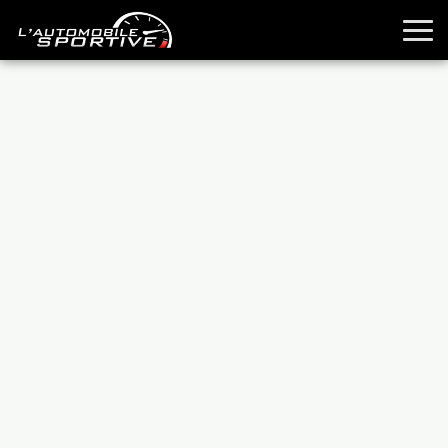
TOUTES LES SPORTIVES
ESSAIS
GUIDES OCCASION
PASSION AUTO
YOUNGTIMERS
REPORTAGES
ANCIENNES
TECHNIQUE