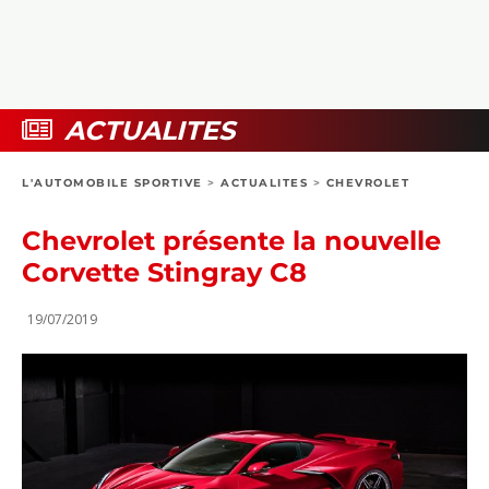
COLLECTORS
PHOTOS
COMPARATIFS
VIDÉOS
DOSSIERS PRATIQUES
BOUTIQUE
ACTUALITES
24H DU MANS
L'AUTOMOBILE SPORTIVE
>
ACTUALITES
>
CHEVROLET
CIRCUIT
Chevrolet présente la nouvelle
Corvette Stingray C8
19/07/2019