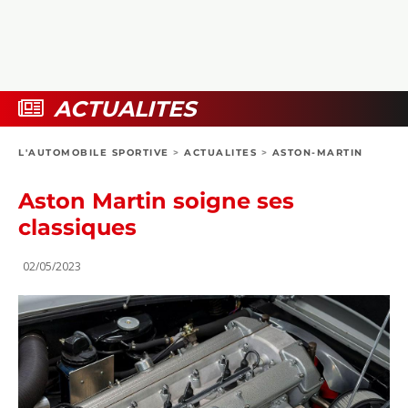
COLLECTORS
PHOTOS
COMPARATIFS
VIDÉOS
DOSSIERS PRATIQUES
BOUTIQUE
ACTUALITES
24H DU MANS
L'AUTOMOBILE SPORTIVE
>
ACTUALITES
>
ASTON-MARTIN
CIRCUIT
Aston Martin soigne ses
classiques
02/05/2023