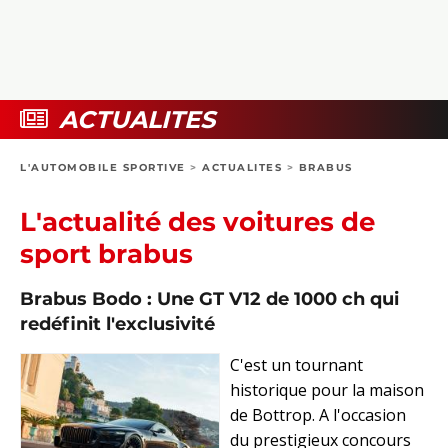
COLLECTORS
PHOTOS
COMPARATIFS
VIDÉOS
DOSSIERS PRATIQUES
BOUTIQUE
ACTUALITES
24H DU MANS
L'AUTOMOBILE SPORTIVE
>
ACTUALITES
>
BRABUS
CIRCUIT
L'actualité des voitures de
sport brabus
Brabus Bodo : Une GT V12 de 1000 ch qui
redéfinit l'exclusivité
C'est un tournant
historique pour la maison
de Bottrop. A l'occasion
du prestigieux concours