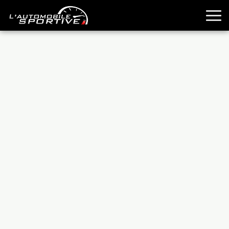
TOUTES LES SPORTIVES
ESSAIS
GUIDES OCCASION
PASSION AUTO
YOUNGTIMERS
REPORTAGES
ANCIENNES
TECHNIQUE