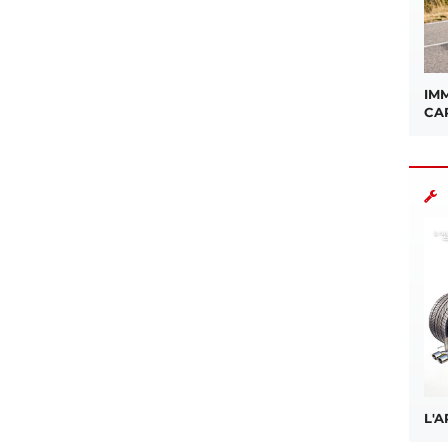
IMM
CA
L'