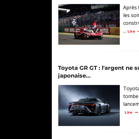
Après 
les so
constr
...
Lire
Toyota GR GT : l'argent ne su
japonaise...
Toyota
tombe 
lancem
Lire