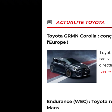
ACTUALITE TOYOTA
Toyota GRMN Corolla : conçu
l'Europe !
Toyota
radica
directe
Lire
Endurance (WEC) : Toyota r
Mans