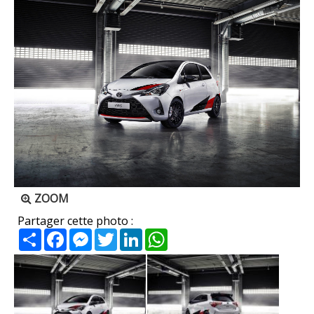
ZOOM
Partager cette photo :
Partager
Facebook
Messenger
Twitter
LinkedIn
WhatsApp