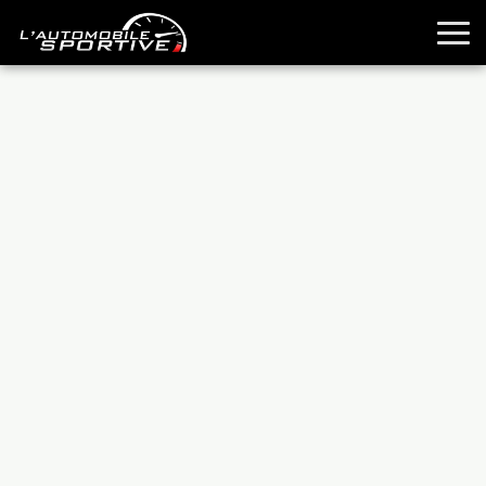
TOUTES LES SPORTIVES
ESSAIS
GUIDES OCCASION
PASSION AUTO
YOUNGTIMERS
REPORTAGES
ANCIENNES
TECHNIQUE