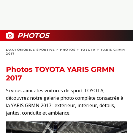
COLLECTORS
PHOTOS
COMPARATIFS
VIDÉOS
DOSSIERS PRATIQUES
BOUTIQUE
PHOTOS
24H DU MANS
L'AUTOMOBILE SPORTIVE
>
PHOTOS
>
TOYOTA
>
YARIS GRMN
2017
CIRCUIT
Photos TOYOTA YARIS GRMN
2017
Si vous aimez les voitures de sport TOYOTA,
découvrez notre galerie photo complète consacrée à
la YARIS GRMN 2017 : extérieur, intérieur, détails,
jantes, conduite et ambiance.