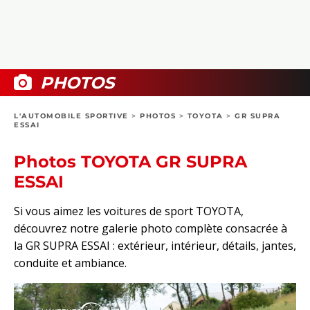
COLLECTORS
PHOTOS
COMPARATIFS
VIDÉOS
DOSSIERS PRATIQUES
BOUTIQUE
PHOTOS
24H DU MANS
L'AUTOMOBILE SPORTIVE
>
PHOTOS
>
TOYOTA
>
GR SUPRA
ESSAI
CIRCUIT
Photos TOYOTA GR SUPRA
ESSAI
Si vous aimez les voitures de sport TOYOTA,
découvrez notre galerie photo complète consacrée à
la GR SUPRA ESSAI : extérieur, intérieur, détails, jantes,
conduite et ambiance.