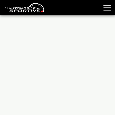
TOUTES LES SPORTIVES
ESSAIS
GUIDES OCCASION
PASSION AUTO
YOUNGTIMERS
REPORTAGES
ANCIENNES
TECHNIQUE