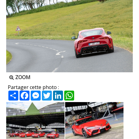
ZOOM
Partager cette photo :
Partager
Facebook
Messenger
Twitter
LinkedIn
WhatsApp