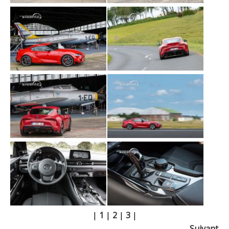
|
1
|
2
|
3
|
Suivant