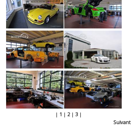
|
1
|
2
|
3
|
Suivant