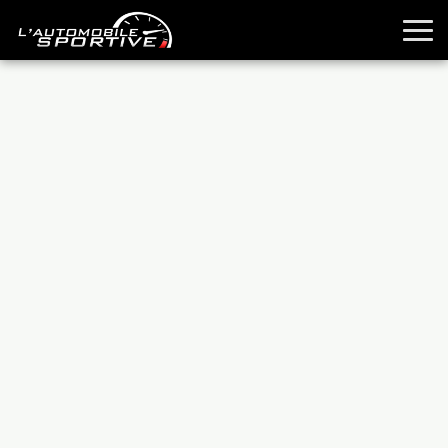
TOUTES LES SPORTIVES
ESSAIS
GUIDES OCCASION
PASSION AUTO
YOUNGTIMERS
REPORTAGES
ANCIENNES
TECHNIQUE