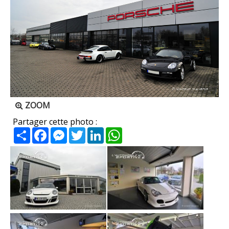
ZOOM
Partager cette photo :
Partager
Facebook
Messenger
Twitter
LinkedIn
WhatsApp