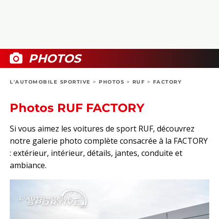
COLLECTORS
PHOTOS
COMPARATIFS
VIDÉOS
DOSSIERS PRATIQUES
BOUTIQUE
PHOTOS
24H DU MANS
L'AUTOMOBILE SPORTIVE
>
PHOTOS
>
RUF
>
FACTORY
CIRCUIT
Photos RUF FACTORY
Si vous aimez les voitures de sport RUF, découvrez
notre galerie photo complète consacrée à la FACTORY
: extérieur, intérieur, détails, jantes, conduite et
ambiance.