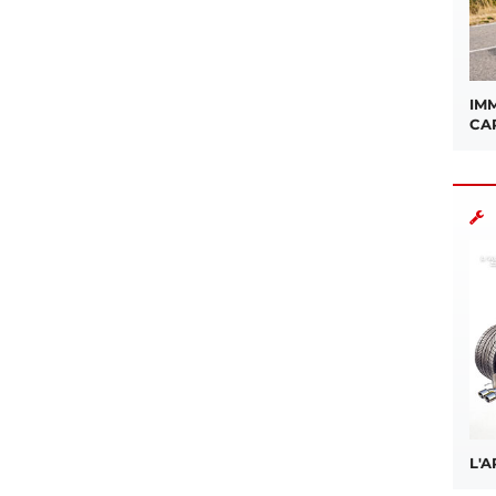
IMM
CA
L'