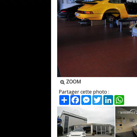
ZOOM
Partager cette photo :
Partager
Facebook
Messenger
Twitter
LinkedIn
What