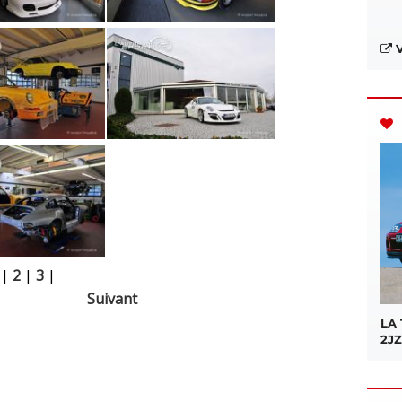
V
|
2
|
3
|
Suivant
LA
2JZ