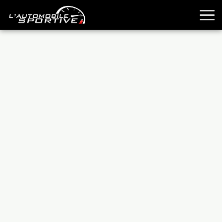
TOUTES LES SPORTIVES
ESSAIS
GUIDES OCCASION
PASSION AUTO
YOUNGTIMERS
REPORTAGES
ANCIENNES
TECHNIQUE