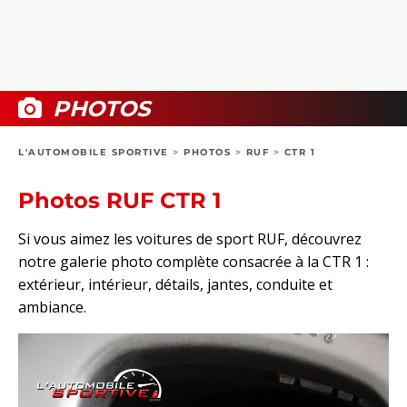
COLLECTORS
PHOTOS
COMPARATIFS
VIDÉOS
DOSSIERS PRATIQUES
BOUTIQUE
PHOTOS
24H DU MANS
L'AUTOMOBILE SPORTIVE
>
PHOTOS
>
RUF
>
CTR 1
CIRCUIT
Photos RUF CTR 1
Si vous aimez les voitures de sport RUF, découvrez
notre galerie photo complète consacrée à la CTR 1 :
extérieur, intérieur, détails, jantes, conduite et
ambiance.