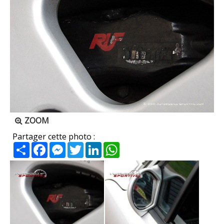
ZOOM
Partager cette photo :
Partager
Facebook
Messenger
Twitter
LinkedIn
WhatsApp