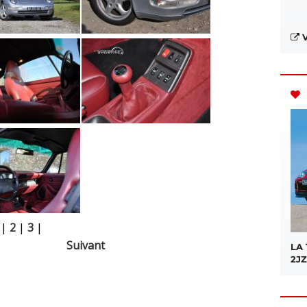
V
|
2
|
3
|
Suivant
LA
2JZ