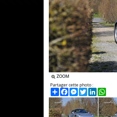
ZOOM
Partager cette photo :
Partager
Facebook
Messenger
Twitter
LinkedIn
What