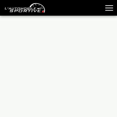
TOUTES LES SPORTIVES
ESSAIS
GUIDES OCCASION
PASSION AUTO
YOUNGTIMERS
REPORTAGES
ANCIENNES
TECHNIQUE