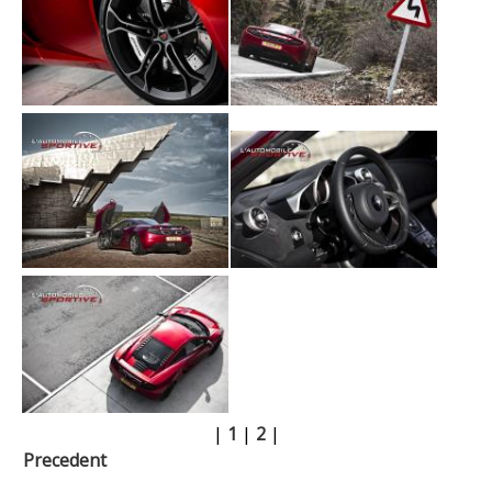
|
1
|
2
|
Precedent