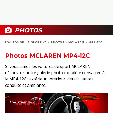
COLLECTORS
PHOTOS
COMPARATIFS
VIDÉOS
DOSSIERS PRATIQUES
BOUTIQUE
PHOTOS
24H DU MANS
L'AUTOMOBILE SPORTIVE
>
PHOTOS
>
MCLAREN
>
MP4-12C
CIRCUIT
Photos MCLAREN MP4-12C
Si vous aimez les voitures de sport MCLAREN,
découvrez notre galerie photo complète consacrée à
la MP4-12C : extérieur, intérieur, détails, jantes,
conduite et ambiance.