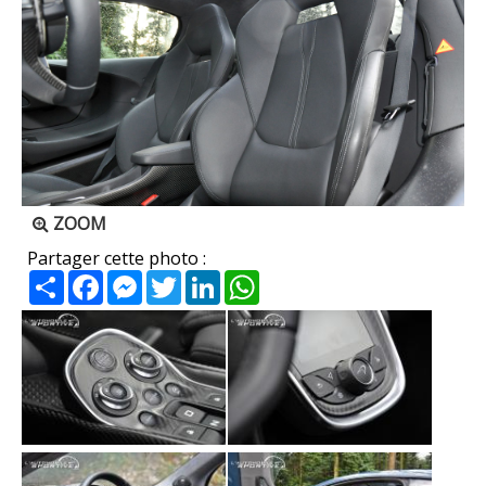
ZOOM
Partager cette photo :
Partager
Facebook
Messenger
Twitter
LinkedIn
WhatsApp