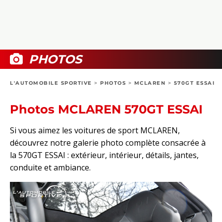
COLLECTORS
PHOTOS
COMPARATIFS
VIDÉOS
DOSSIERS PRATIQUES
BOUTIQUE
PHOTOS
24H DU MANS
L'AUTOMOBILE SPORTIVE
>
PHOTOS
>
MCLAREN
>
570GT ESSAI
CIRCUIT
Photos MCLAREN 570GT ESSAI
Si vous aimez les voitures de sport MCLAREN,
découvrez notre galerie photo complète consacrée à
la 570GT ESSAI : extérieur, intérieur, détails, jantes,
conduite et ambiance.