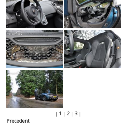
|
1
|
2
|
3
|
Precedent