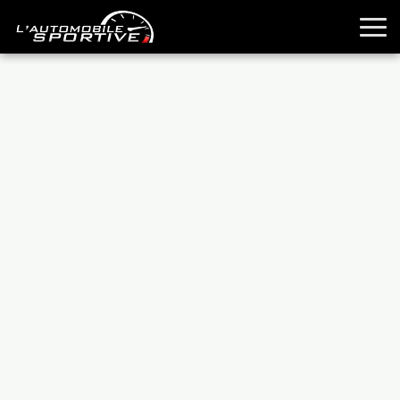
TOUTES LES SPORTIVES
ESSAIS
GUIDES OCCASION
PASSION AUTO
YOUNGTIMERS
REPORTAGES
ANCIENNES
TECHNIQUE