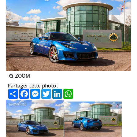
ZOOM
Partager cette photo :
Partager
Facebook
Messenger
Twitter
LinkedIn
WhatsApp