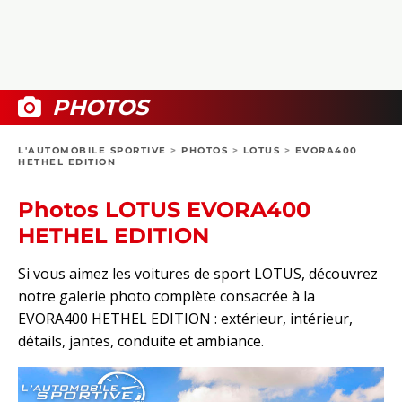
COLLECTORS
PHOTOS
COMPARATIFS
VIDÉOS
DOSSIERS PRATIQUES
BOUTIQUE
PHOTOS
24H DU MANS
L'AUTOMOBILE SPORTIVE
>
PHOTOS
>
LOTUS
>
EVORA400
HETHEL EDITION
CIRCUIT
Photos LOTUS EVORA400
HETHEL EDITION
Si vous aimez les voitures de sport LOTUS, découvrez
notre galerie photo complète consacrée à la
EVORA400 HETHEL EDITION : extérieur, intérieur,
détails, jantes, conduite et ambiance.