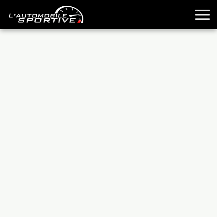
TOUTES LES SPORTIVES
ESSAIS
GUIDES OCCASION
PASSION AUTO
YOUNGTIMERS
REPORTAGES
ANCIENNES
TECHNIQUE