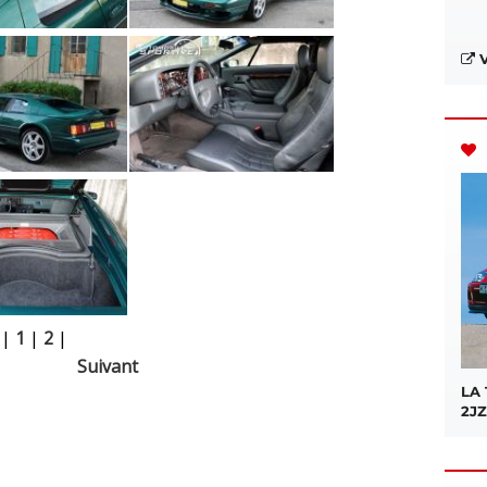
V
|
1
|
2
|
Suivant
LA
2JZ