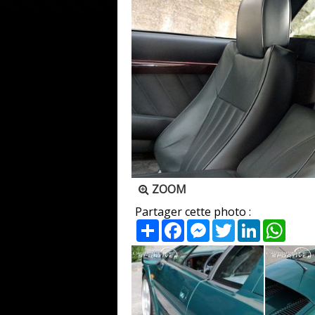
ZOOM
Partager cette photo :
Partager
Facebook
Messenger
Twitter
LinkedIn
What