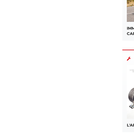
IMM
CA
L'