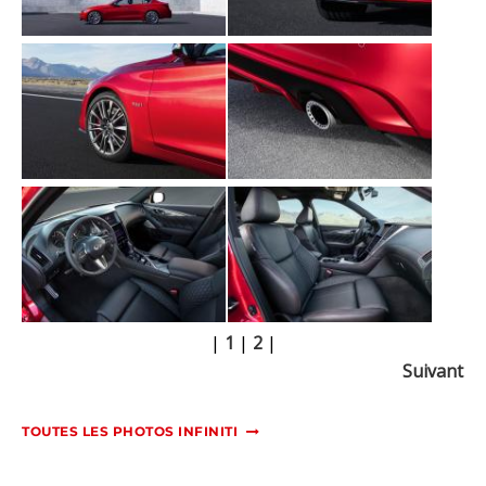
|
1
|
2
|
Suivant
TOUTES LES PHOTOS INFINITI