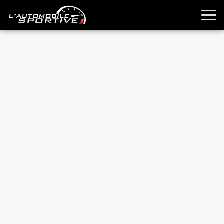
TOUTES LES SPORTIVES
ESSAIS
GUIDES OCCASION
PASSION AUTO
YOUNGTIMERS
REPORTAGES
ANCIENNES
TECHNIQUE