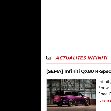
ACTUALITES INFINITI
[SEMA] Infiniti QX80 R-Spec 
Infini
Show u
Spec. C
Lire la 