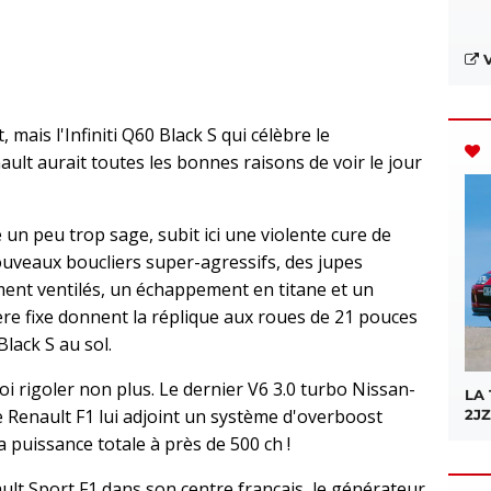
V
 mais l'Infiniti Q60 Black S qui célèbre le
ault aurait toutes les bonnes raisons de voir le jour
é un peu trop sage, subit ici une violente cure de
ouveaux boucliers super-agressifs, des jupes
ement ventilés, un échappement en titane et un
re fixe donnent la réplique aux roues de 21 pouces
lack S au sol.
uoi rigoler non plus. Le dernier V6 3.0 turbo Nissan-
LA
e Renault F1 lui adjoint un système d'overboost
2JZ
 puissance totale à près de 500 ch !
lt Sport F1 dans son centre français, le générateur