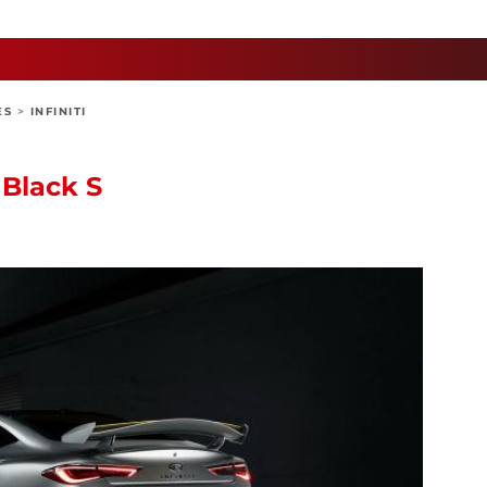
ES
>
INFINITI
 Black S