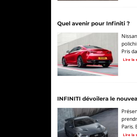
Quel avenir pour Infiniti ?
Nissan 
polich
Pris dan
Lire la 
INFINITI dévoilera le nouve
Présent
prendr
Paris. 
Lire la 