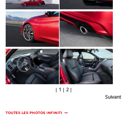
|
1
|
2
|
Suivant
TOUTES LES PHOTOS INFINITI