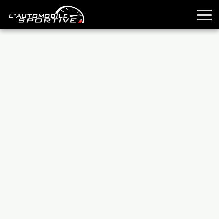
TOUTES LES SPORTIVES
ESSAIS
GUIDES OCCASION
PASSION AUTO
YOUNGTIMERS
REPORTAGES
ANCIENNES
TECHNIQUE