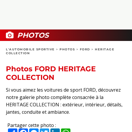
COLLECTORS
PHOTOS
COMPARATIFS
VIDÉOS
DOSSIERS PRATIQUES
BOUTIQUE
PHOTOS
24H DU MANS
L'AUTOMOBILE SPORTIVE
>
PHOTOS
>
FORD
>
HERITAGE
COLLECTION
CIRCUIT
Photos FORD HERITAGE
COLLECTION
Si vous aimez les voitures de sport FORD, découvrez
notre galerie photo complète consacrée à la
HERITAGE COLLECTION : extérieur, intérieur, détails,
jantes, conduite et ambiance.
Partager cette photo :
Partager
Facebook
Messenger
Twitter
LinkedIn
WhatsApp