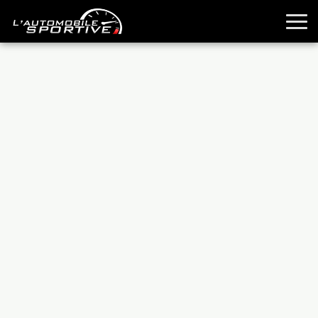
TOUTES LES SPORTIVES
ESSAIS
GUIDES OCCASION
PASSION AUTO
YOUNGTIMERS
REPORTAGES
ANCIENNES
TECHNIQUE