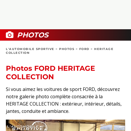
COLLECTORS
PHOTOS
COMPARATIFS
VIDÉOS
DOSSIERS PRATIQUES
BOUTIQUE
PHOTOS
24H DU MANS
L'AUTOMOBILE SPORTIVE
>
PHOTOS
>
FORD
>
HERITAGE
COLLECTION
CIRCUIT
Photos FORD HERITAGE
COLLECTION
Si vous aimez les voitures de sport FORD, découvrez
notre galerie photo complète consacrée à la
HERITAGE COLLECTION : extérieur, intérieur, détails,
jantes, conduite et ambiance.