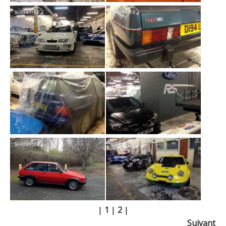
|
1
|
2
|
Suivant