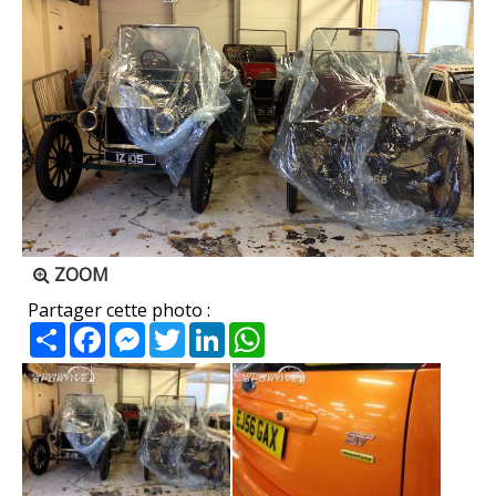
ZOOM
Partager cette photo :
Partager
Facebook
Messenger
Twitter
LinkedIn
WhatsApp