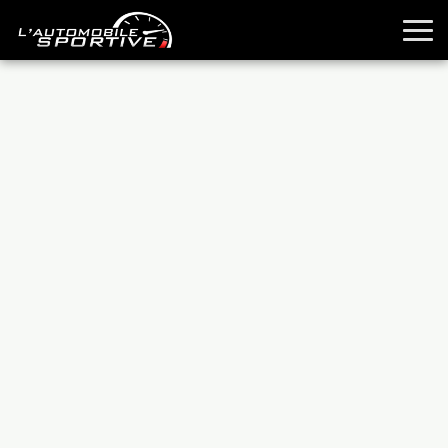
TOUTES LES SPORTIVES
ESSAIS
GUIDES OCCASION
PASSION AUTO
YOUNGTIMERS
REPORTAGES
ANCIENNES
TECHNIQUE