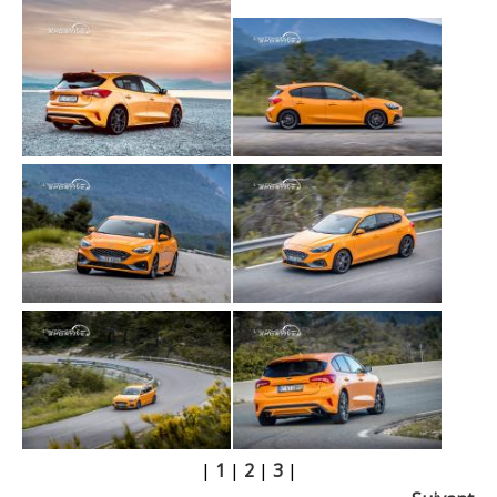
|
1
|
2
|
3
|