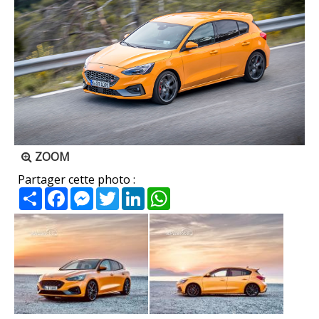
ZOOM
Partager cette photo :
Partager
Facebook
Messenger
Twitter
LinkedIn
WhatsApp