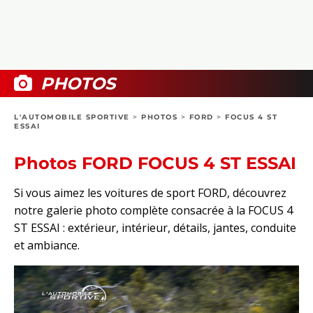
COLLECTORS
PHOTOS
COMPARATIFS
VIDÉOS
DOSSIERS PRATIQUES
BOUTIQUE
PHOTOS
24H DU MANS
L'AUTOMOBILE SPORTIVE
>
PHOTOS
>
FORD
>
FOCUS 4 ST
ESSAI
CIRCUIT
Photos FORD FOCUS 4 ST ESSAI
Si vous aimez les voitures de sport FORD, découvrez
notre galerie photo complète consacrée à la FOCUS 4
ST ESSAI : extérieur, intérieur, détails, jantes, conduite
et ambiance.