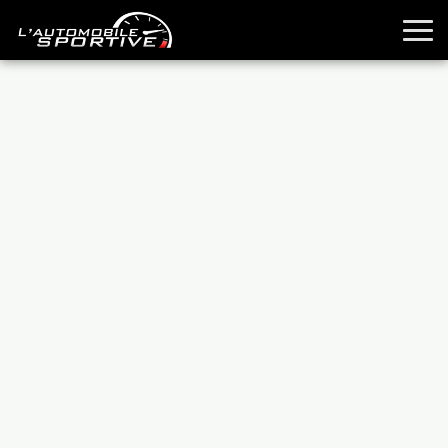
TOUTES LES SPORTIVES
ESSAIS
GUIDES OCCASION
PASSION AUTO
YOUNGTIMERS
REPORTAGES
ANCIENNES
TECHNIQUE