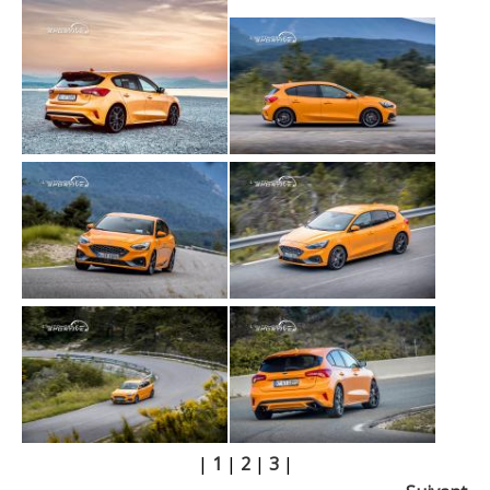
|
1
|
2
|
3
|