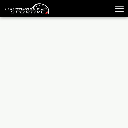
TOUTES LES SPORTIVES
ESSAIS
GUIDES OCCASION
PASSION AUTO
YOUNGTIMERS
REPORTAGES
ANCIENNES
TECHNIQUE