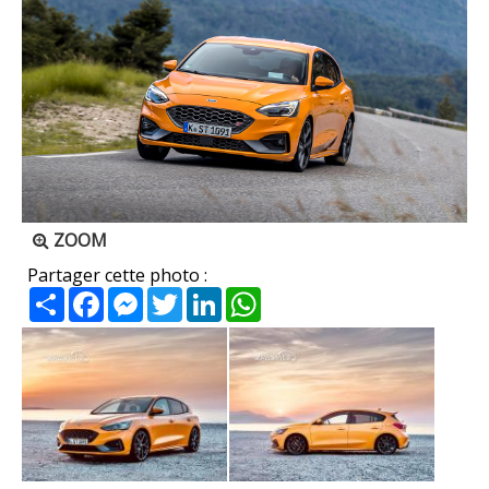
ZOOM
Partager cette photo :
Partager
Facebook
Messenger
Twitter
LinkedIn
WhatsApp