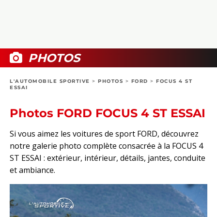
COLLECTORS
PHOTOS
COMPARATIFS
VIDÉOS
DOSSIERS PRATIQUES
BOUTIQUE
PHOTOS
24H DU MANS
L'AUTOMOBILE SPORTIVE
>
PHOTOS
>
FORD
>
FOCUS 4 ST
ESSAI
CIRCUIT
Photos FORD FOCUS 4 ST ESSAI
Si vous aimez les voitures de sport FORD, découvrez
notre galerie photo complète consacrée à la FOCUS 4
ST ESSAI : extérieur, intérieur, détails, jantes, conduite
et ambiance.