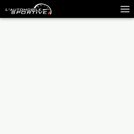
TOUTES LES SPORTIVES
ESSAIS
GUIDES OCCASION
PASSION AUTO
YOUNGTIMERS
REPORTAGES
ANCIENNES
TECHNIQUE