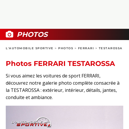
COLLECTORS
PHOTOS
COMPARATIFS
VIDÉOS
DOSSIERS PRATIQUES
BOUTIQUE
PHOTOS
24H DU MANS
L'AUTOMOBILE SPORTIVE
>
PHOTOS
>
FERRARI
>
TESTAROSSA
CIRCUIT
Photos FERRARI TESTAROSSA
Si vous aimez les voitures de sport FERRARI,
découvrez notre galerie photo complète consacrée à
la TESTAROSSA : extérieur, intérieur, détails, jantes,
conduite et ambiance.