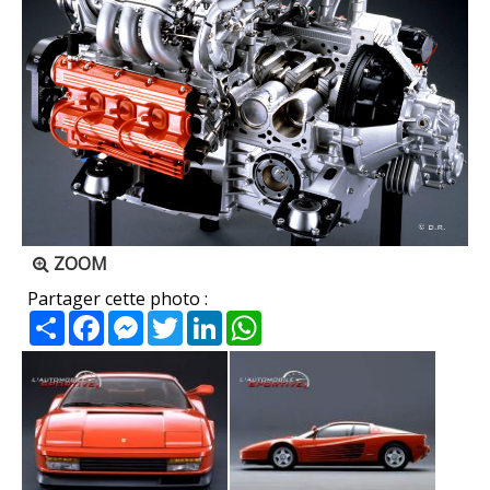
ZOOM
Partager cette photo :
Partager
Facebook
Messenger
Twitter
LinkedIn
WhatsApp