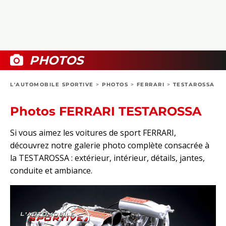
COLLECTORS
PHOTOS
COMPARATIFS
VIDÉOS
DOSSIERS PRATIQUES
BOUTIQUE
PHOTOS
24H DU MANS
L'AUTOMOBILE SPORTIVE
>
PHOTOS
>
FERRARI
>
TESTAROSSA
CIRCUIT
Photos FERRARI TESTAROSSA
Si vous aimez les voitures de sport FERRARI,
découvrez notre galerie photo complète consacrée à
la TESTAROSSA : extérieur, intérieur, détails, jantes,
conduite et ambiance.