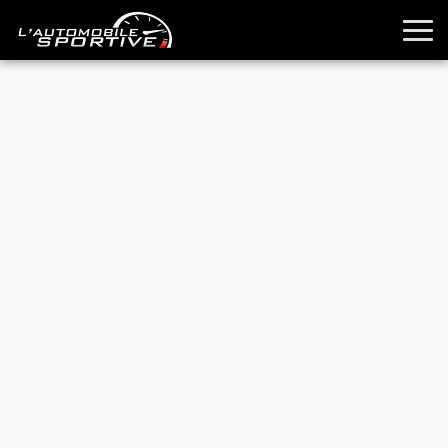
TOUTES LES SPORTIVES
ESSAIS
GUIDES OCCASION
PASSION AUTO
YOUNGTIMERS
REPORTAGES
ANCIENNES
TECHNIQUE